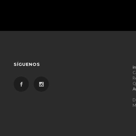
SÍGUENOS
i
C
R
Q
A
D
M