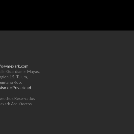
nfo@mexark.com
alle Guardianes Mayas,
egion 15, Tulum,
uintana Roo,
viso de Privacidad
erechos Reservados
exark Arquitectos