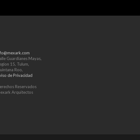
nfo@mexark.com
alle Guardianes Mayas,
egion 15, Tulum,
uintana Roo,
viso de Privacidad
erechos Reservados
exark Arquitectos