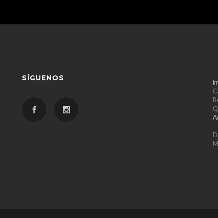
SÍGUENOS
i
C
R
Q
A
D
M