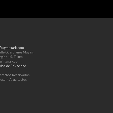
nfo@mexark.com
alle Guardianes Mayas,
egion 15, Tulum,
uintana Roo,
viso de Privacidad
erechos Reservados
exark Arquitectos