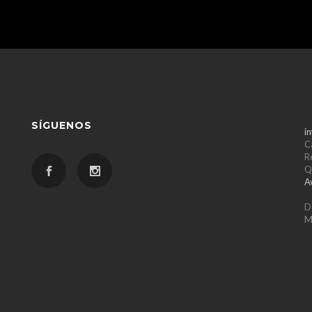
SÍGUENOS
i
C
R
Q
A
D
M